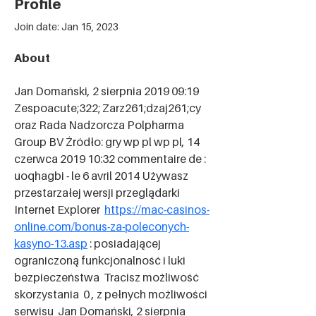
Profile
Join date: Jan 15, 2023
About
Jan Domański, 2 sierpnia 2019 09:19 
Zespoacute;322; Zarz261;dzaj261;cy 
oraz Rada Nadzorcza Polpharma 
Group BV Źródło: gry wp pl wp pl, 14 
czerwca 2019 10:32 commentaire de : 
uoqhagbi - le 6 avril 2014 Używasz 
przestarzałej wersji przeglądarki 
Internet Explorer  
https://mac-casinos-
online.com/bonus-za-poleconych-
kasyno-13.asp
 : posiadającej 
ograniczoną funkcjonalność i luki 
bezpieczeństwa  Tracisz możliwość 
skorzystania  0 , z pełnych możliwości 
serwisu  Jan Domański, 2 sierpnia 