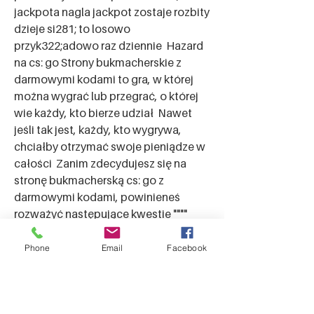
jackpota nagla jackpot zostaje rozbity 
dzieje si281; to losowo 
przyk322;adowo raz dziennie  Hazard 
na cs: go Strony bukmacherskie z 
darmowymi kodami to gra, w której 
można wygrać lub przegrać, o której 
wie każdy, kto bierze udział  Nawet 
jeśli tak jest, każdy, kto wygrywa, 
chciałby otrzymać swoje pieniądze w 
całości  Zanim zdecydujesz się na 
stronę bukmacherską cs: go z 
darmowymi kodami, powinieneś 
rozważyć następujące kwestie """"
Phone
Email
Facebook
Contact us
Address:
Friary House, Abbey Street