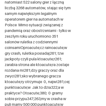
natomiast 522 salony gier z łączną 
liczbą 3268 automatów, stając się tym 
samym największym legalnym 
operatorem gier na automatach w 
Polsce  Mimo sytuacji związanej z 
pandemią oraz obostrzeniami - tylko w 
zeszłym roku uruchomiono 351 
salonów ruletka z codziennymi 
coinsamiOproacute;cz rainoacute;w 
gry crash, ruletka posiadaj261; tzw  
jackpoty czyli pula ktoacute;r261; 
zarabia strona ale ktoacute;ra zostaje 
rozdana mi281;dzy graczy oraz dla 
zwyci281;sko wybranego gracza 
ktoacute;ry otrzymuje  0 , najwi281;cej 
punktoacute;w  Jak to dzia322;a w 
praktyce? Otoacute;380;  0  gramy 
sobie przypu347;263;my w crasha w 
puli mamy 500 000 punktoacute;w 