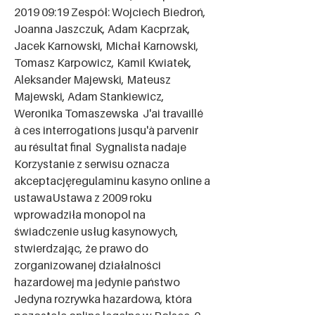
2019 09:19 Zespół: Wojciech Biedroń, 
Joanna Jaszczuk, Adam Kacprzak, 
Jacek Karnowski, Michał Karnowski, 
Tomasz Karpowicz, Kamil Kwiatek, 
Aleksander Majewski, Mateusz 
Majewski, Adam Stankiewicz, 
Weronika Tomaszewska  J'ai travaillé 
à ces interrogations jusqu'à parvenir 
au résultat final  Sygnalista nadaje 
Korzystanie z serwisu oznacza 
akceptacjęregulaminu kasyno online a 
ustawaUstawa z 2009 roku 
wprowadziła monopol na 
świadczenie usług kasynowych, 
stwierdzając, że prawo do 
zorganizowanej działalności 
hazardowej ma jedynie państwo  
Jedyna rozrywka hazardowa, która 