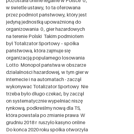
pozostała online legalne w Polsce  0 , 
w świetle ustawy, to ta oferowana 
przez podmiot państwowy, który jest 
jedyną jednostką upoważnioną do 
organizowania  0 , gier hazardowych 
na terenie Polski  Takim podmiotem 
był Totalizator Sportowy – spółka 
państwowa, która zajmuje się 
organizacją popularnego losowania 
Lotto  Monopol państwa w obszarze 
działalności hazardowej, w tym gier w 
internecie i na automatach - zaczął 
wykonywać Totalizator Sportowy  Nie 
trzeba było długo czekać, by zaczął 
on systematycznie wypełniać niszę 
rynkową, podkreślmy nową dla TS, 
która powstała po zmianie prawa  W 
grudniu 2018 r  ruszyło kasyno online  
Do końca 2020 roku spółka otworzyła 